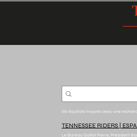
ACCUEIL
INFOS
C
56 résultats trouvés avec une recher
TENNESSEE RIDERS | ESP
Le Bureau Guillot Pierre, Président Ba