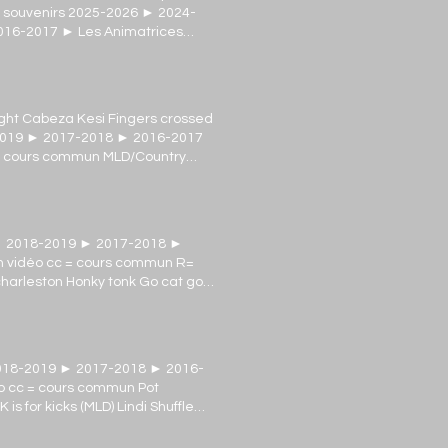
s souvenirs 2025-2026 ► 2024-
16-2017 ► Les Animatrices
ht Cabeza Kesi Fingers crossed
2019 ► 2017-2018 ► 2016-2017
 = cours commun MLD/Country
mber this High horse I'll be
 Get in or get out Sexy lady
tand by me At your worst Across
Miley's Doctor Feeling alive
► 2018-2019 ► 2017-2018 ►
 Coco loco Tequila shots Drunk
n vidéo cc = cours commun R=
ady Burn my tongue El Merengue
arleston Honky tonk Go cat go
année 2022-2023) r .
 a boat Cowboy madison
ba No truck song Won't you
ain COUNTRY Novices Never gonna
ck 2 Stepping away Dance like
018-2019 ► 2017-2018 ► 2016-
ther one bites the dust (MLD) Til
o cc = cours commun Pot
 romance Sweet Ireland 1 2 Snap
for kicks (MLD) Lindi Shuffle
ipi countdown Til you can't Til
 cat go Mishnock slide DHSS
st keep falling We did Shakin' in
ove Andalouse (MLD) Toe to toe