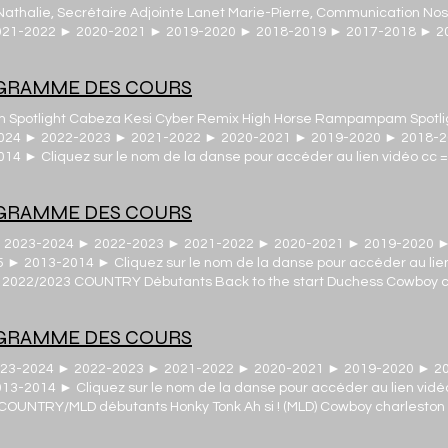
Nathalie, Secrétaire Adjointe Lanet Marie-Pierre, Communication No
21-2022 ► 2020-2021 ► 2019-2020 ► 2018-2019 ► 2017-2018 ► 20
 Fatima Fernandes
OGRAMME DES COURS
Spotlight Cabeza Kesi Cyber Remix High Horse Rampampam Spotlig
2024 ► 2022-2023 ► 2021-2022 ► 2020-2021 ► 2019-2020 ► 2018-
4 ► Cliquez sur le nom de la danse pour accéder au lien vidéo cc
neons gone Road to Errogie Stand by me Cupid Little heartbreak Reme
of wine Storm and stone Versions of you El Merengue Beyonce's country
OGRAMME DES COURS
2-2023) r MLD Novices Heaven Keen Tahiti Remember this Coco loco S
 Bam Sexy lady El Merengue Sexy Monalisa iDance disco Pollina reggae 
► 2023-2024 ► 2022-2023 ► 2021-2022 ► 2020-2021 ► 2019-2020 
-2023) r MLD Intermédiaires Heaven Never gonna not dance Dumb luck
► 2013-2014 ► Cliquez sur le nom de la danse pour accéder au lie
arakaibo Ready for it Don't think twice Last confession B am Se xy l
2022/2023 COUNTRY Débutants Back to the start Duchess Cowboy ch
nce Floor Miley's Doctor Rosa Feeling alive Stumblin'in Révisions (cf 
dise Lindi Shuffle Getting older (demo) Getting older (teach) Build
s can be Kiss me (MLD) Always humble Country walkin' CMR Rah Rum
OGRAMME DES COURS
try two step The Harvester Cruisin Double de vil Never drinking ag
s Mama & Me Heyday Tonight Storm and stone Country touch Nickaja
023-2024 ► 2022-2023 ► 2021-2022 ► 2020-2021 ► 2019-2020 ► 2
k & Roll found me Knock off (teach) Knock off (démo) Jersey Giant Ano
-2014 ► Cliquez sur le nom de la danse pour accéder au lien vidé
 down the house (vintage) When you're drunk Honky tonk floor Modern
RY/MLD débutants Honky Tonk Ah si ! (MLD) Cowboy charleston K is 
Done Cold heart (MLD) COUNTRY Intermédiaires/Avancés Make it Mississ
amma Maria (MLD) Baby Belle Senorita AB (MLD) CMR Rah Rumba Go
 joy Dim the lights Storm and stone Martha Divine How love is made Ju
op C'est la vie (MLD) These old boots What makes you country Loud l