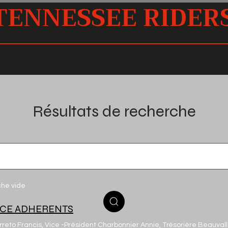
TENNESSEE RIDER
OUNTRY
COURS MLD
CHOREGRAPHIES
CONTACT
Résultats de recherche
che vide
ACE ADHERENTS
rreto Francis, Vice -Président Charbonnier Annie, Trésorière Beauvalle