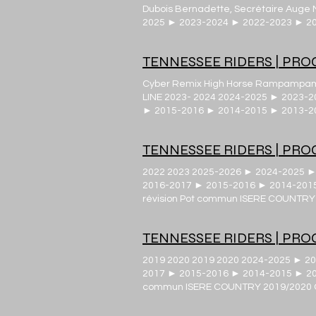
Dubois Bernadette, Secrétaire Auge 
2025 ► 2023-2024 ► 2022-2023 ► 20
Annie Charbonnier Hilary De Angelis
TENNESSEE RIDERS | PR
Cyber Remix High Horse Rampampam 
LINE 2023- 2024 2024-2025 ► 2023-
► 2015-2016 ► 2014-2015 ► 2013-201
Débutants/Novices Mama & Me Til the 
here Double devil Ready for it Glass 
TENNESSEE RIDERS | PR
Sixteen tons Révisions (cf année 202
the ocean Ready for it If you believe
2022 2023 2025-2026 ► 2024-2025 
Stumblin'in Révisions (cf année 2022
2016-2017 ► 2015-2016 ► 2014-2015 
text At your worst Across the ocean M
révision Pot commun ISERE COUNTRY 
Drop it down i Dance disco Portland Da
Rocket to the sun Heyday Tonight Para
Cucaracha Ghost town DHSS Country a
TENNESSEE RIDERS | PR
dance with me We're good to go Coun
grow up 11 beers John Henry Wannabe
2019 2020 2019 2020 2024-2025 ► 2
you're the only one Honky tonk way Roc
2017 ► 2015-2016 ► 2014-2015 ► 2013
the neons gone Dim the lig hts Bring
commun ISERE COUNTRY 2019/2020 COUNT
Doctor Doctor Révisions Codigo Corn 
Cowboy madison Mamma Maria (MLD) M
the neons gone Honky tonk way I found
EZ never growing up (MLD) Grundy Gall