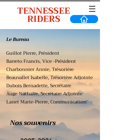
TENNESSEE
RIDERS
Le Bureau
Guillot Pierre, Président
Barreto Francis, Vice -Président
Charbonnier Annie, Trésorière
Beauvallet Isabelle, Trésorière Adjointe
Dubois Bernadette, Secrétaire
Auge Nathalie, Secrétaire Adjointe
Lanet Marie-Pierre, Communication
Nos souvenirs