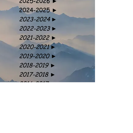
2025-2026
►
2024-2025
►
2023-2024
►
2022-2023
►
2021-2022
►
2020-2021
►
2019-2020
►
2018-2019
►
2017-2018
►
2016-2017
►
Les Animatrices
Annie Charbonnier
Hilary De Angelis
Fatima Fernandes