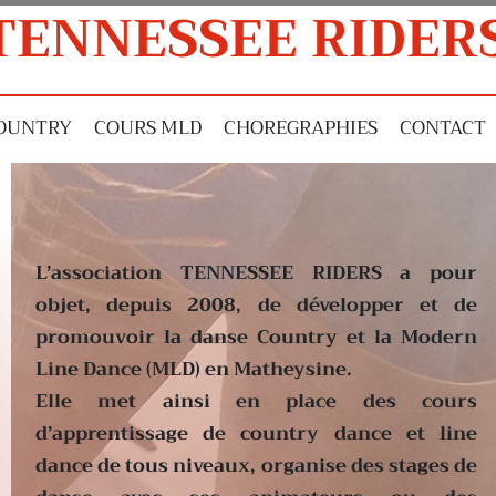
TENNESSEE RIDER
OUNTRY
COURS MLD
CHOREGRAPHIES
CONTACT
L’association TENNESSEE RIDERS a pour
objet, depuis 2008, de développer et de
promouvoir la danse Country et la Modern
Line Dance (MLD) en Matheysine.
Elle met ainsi en place des cours
d’apprentissage de country dance et line
dance de tous niveaux, organise des stages de