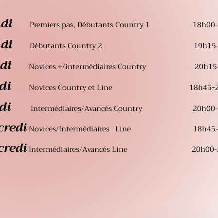
ndi
Premiers pas, Débutants Country 1
18h00-19
ndi
Débutants Country 2 19h15-2
ndi
Novices +/intermédiaires Country
20h15
rdi
-
Novices Country et Line
18h45
di
Intermédiaires/Avancés Coun
try
20h00
credi
Novices/Intermédiaires
Line 18h45-20
credi
Intermédiaires/Avancés Line
20h00-