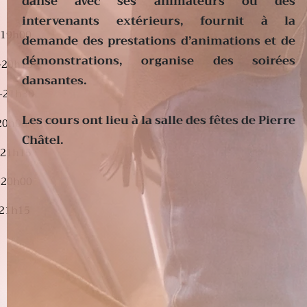
danse avec ses animateurs ou des
intervenants extérieurs, fournit à la
h00
demande des prestations d’animations et de
démonstrations, organise des soirées
0h15
dansantes.
-21h30
Les cours ont lieu à la salle des fêtes de Pierre
20h00
Châtel.
-21h15
h00
21h15